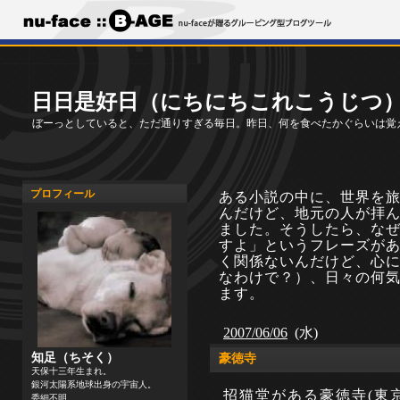
日日是好日（にちにちこれこうじつ
ぼーっとしていると、ただ通りすぎる毎日。昨日、何を食べたかぐらいは覚
プロフィール
ある小説の中に、世界を
んだけど、地元の人が拝
ました。そうしたら、な
すよ」というフレーズが
く関係ないんだけど、心
なわけで？）、日々の何
ます。
2007/06/06
(水)
知足（ちそく）
豪徳寺
天保十三年生まれ。
銀河太陽系地球出身の宇宙人。
招猫堂がある豪徳寺(東
委細不明。