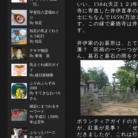
いい、1584(天正１２
「巳」
寺に寄進した井伊直孝の
甲斐百八霊場めぐ
士にちなんで1659(万
り
By 知足
す。この縁で豪徳寺は井
す。
知足の気まぐれト
ルコ紀行
By 知足
井伊家のお墓所は、とて
藩？ 区画の一つ一つが
テキヤ物語
ん。墓石と墓石の間をク
By 東海 道
気まぐれ縁日ガイ
ド
By 縁日探検隊
ふりみふらずみ
2008
By すてきなおバカ
さん
縁起にまつわるキ
ーワード
By 平成21（2009)
ボランティアガイドの方
年は丑年
が、紅葉が見事！ 「ぜ
ふらっとパース
だきましたが、これは行
By 知足