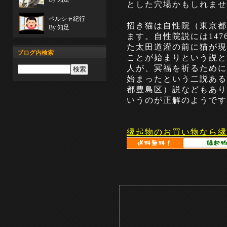
とした穴場かもしれま
ペルシャ紀行
招き猫は自性院（東京都
By 知足
ます。自性院説には14
た太田道灌の前に猫が現
ブログ内検索
ことが始まりという説と
人が、冥福を祈るために
始まったという二説ある
都豊島区）説などもあり
いうのが正解のようです(^
縁起物のお買い物なら縁