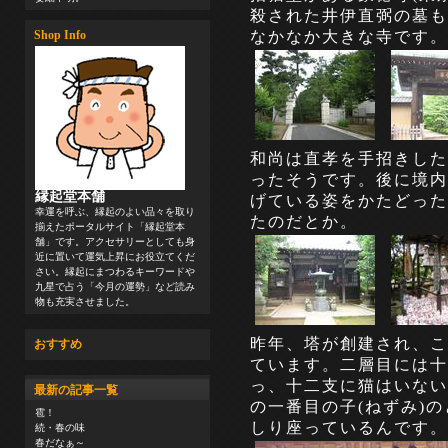
殺された井伊直弼の墓も
なかなか大きな寺です。
Shop Info
和尚は直孝を手招きした
ったそうです。後に境内
縁起堂本舗
げている姿をかたどった
幸運を呼ぶ、縁起のよい品々を取り
たのだとか。
揃えたポータルサイト「縁起堂本
舗」です。アクセサリーとしても身
近に置いて運気上昇にお役立てくだ
さい。縁起にまつわるキーワードや
九星で占う「今月の運勢」など読み
物も充実させました。
昨年、塔が創建され、こ
おすすめ
ています。二層目には十
っ、十二支に猫はいない
最新の記事一覧
の一番目の子(ねずみ)
雹！
しり座っているんです。
続・春の味
春だなぁ～