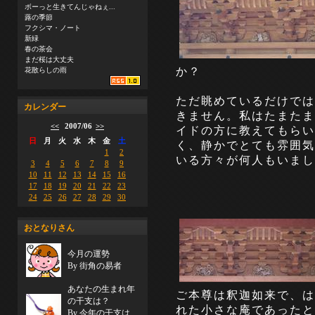
ボーっと生きてんじゃねぇ...
蕗の季節
フクシマ・ノート
新緑
春の茶会
まだ桜は大丈夫
か？
花散らしの雨
ただ眺めているだけでは
カレンダー
きません。私はたまたま
<<
2007/06
>>
イドの方に教えてもらい
日
月
火
水
木
金
土
く、静かでとても雰囲気
1
2
いる方々が何人もいまし
3
4
5
6
7
8
9
10
11
12
13
14
15
16
17
18
19
20
21
22
23
24
25
26
27
28
29
30
おとなりさん
今月の運勢
By 街角の易者
あなたの生まれ年
ご本尊は釈迦如来で、は
の干支は？
れた小さな庵であったと
By 今年の干支は