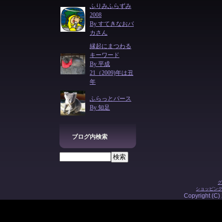
ふりみふらずみ
2008
By すてきなおバ
カさん
縁起にまつわる
キーワード
By 平成
21（2009)年は丑
年
ふらっとパース
By 知足
ブログ内検索
グ
ショッピング
Copyright (C