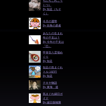
ちにちこれこう
じつ）
By 知足（ちそ
く）
今月の運勢
By 街角の易者
あなたの生まれ
年の干支は？
By 今年の干支は
「巳」
甲斐百八霊場め
ぐり
By 知足
知足の気まぐれ
トルコ紀行
By 知足
テキヤ物語
By 東海 道
気まぐれ縁日ガ
イド
By 縁日探検隊