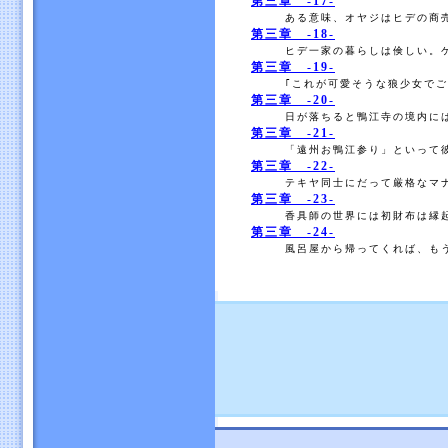
第三章 -17-
ある意味、オヤジはヒデの商売
第三章 -18-
ヒデ一家の暮らしは倹しい。ケ
第三章 -19-
｢これが可愛そうな狼少女でご
第三章 -20-
日が落ちると鴨江寺の境内には
第三章 -21-
「遠州お鴨江参り」といって彼
第三章 -22-
テキヤ同士にだって厳格なマナ
第三章 -23-
香具師の世界には初財布は縁起
第三章 -24-
風呂屋から帰ってくれば、もう