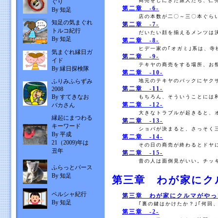
商売をしにきた旅人たち、仁売
ぐり
第二章 -6-
By 知足
店の本数が二〇～三〇本ぐらい
知足の気まぐれ
第二章 -7-
トルコ紀行
だいたい顔を揃えるメンツは決
By 知足
第二章 -8-
ヒデ一家の｢オガミ｣系は、寺
気まぐれ縁日ガ
第二章 -9-
イド
テキヤの商売をする場所、お祭
By 縁日探検隊
第二章 -10-
ふりみふらずみ
地元のテキヤのバックにヤクザ
第二章 -11-
2008
By すてきなお
もちろん、そういうことには利
第二章 -12-
バカさん
大きなトラブルが起きると、オ
縁起にまつわる
第二章 -13-
キーワード
ショバが決まると、さっそく三
By 平成
第二章 -14-
21（2009)年は
その日の商売が終わるとドヤに
丑年
第二章 -15-
昔の人は面倒見がいい。チッキ
ふらっとパース
By 知足
第三章 わが家にク
ペルシャ紀行
第三章 わが家にクルマがやって
By 知足
｢裏の鍵はかけたか？｣｢何回、
第三章 -2-