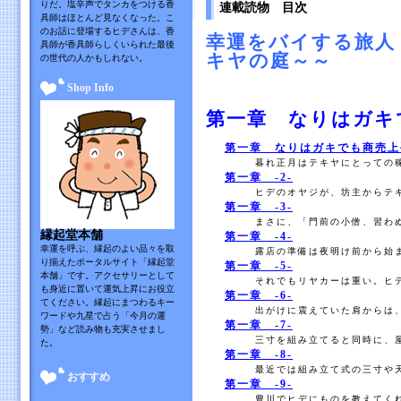
りだ。塩辛声でタンカをつける香
連載読物 目次
具師はほとんど見なくなった。こ
のお話に登場するヒデさんは、香
幸運をバイする旅人
具師が香具師らしくいられた最後
キヤの庭～～
の世代の人かもしれない。
Shop Info
第一章 なりはガキ
第一章 なりはガキでも商売上
暮れ正月はテキヤにとっての稼
第一章 -2-
ヒデのオヤジが、坊主からテキ
第一章 -3-
まさに、「門前の小僧、習わぬ
縁起堂本舗
第一章 -4-
幸運を呼ぶ、縁起のよい品々を取
露店の準備は夜明け前から始ま
り揃えたポータルサイト「縁起堂
第一章 -5-
本舗」です。アクセサリーとして
それでもリヤカーは重い。ヒデ
も身近に置いて運気上昇にお役立
第一章 -6-
てください。縁起にまつわるキー
出がけに震えていた肩からは、
ワードや九星で占う「今月の運
第一章 -7-
勢」など読み物も充実させまし
三寸を組み立てると同時に、屋
た。
第一章 -8-
最近では組み立て式の三寸や天
おすすめ
第一章 -9-
豊川でヒデにものを教えてくれ