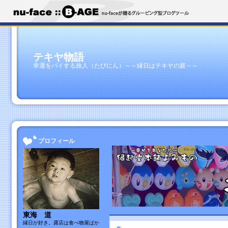
テキヤ物語
幸運をバイする旅人（たびにん）～～縁日はテキヤの庭～～
プロフィール
東海 道
縁日が好き。露店は食べ物屋ばか