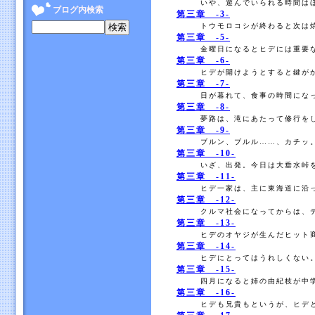
いや、遊んでいられる時間はほ
ブログ内検索
第三章 -3-
トウモロコシが終わると次は焼
第三章 -5-
金曜日になるとヒデには重要な
第三章 -6-
ヒデが開けようとすると鍵がか
第三章 -7-
日が暮れて、食事の時間になっ
第三章 -8-
夢路は、滝にあたって修行をし
第三章 -9-
ブルン、ブルル……、カチッ。
第三章 -10-
いざ、出発。今日は大垂水峠を
第三章 -11-
ヒデ一家は、主に東海道に沿っ
第三章 -12-
クルマ社会になってからは、テ
第三章 -13-
ヒデのオヤジが生んだヒット商
第三章 -14-
ヒデにとってはうれしくない。
第三章 -15-
四月になると姉の由紀枝が中学
第三章 -16-
ヒデも兄貴もというが、ヒデと