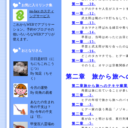
第一章 -10-
お気に入りリンク集
ヒデのテキヤ人生がスタートす
nu-face ホスティ
第一章 -12-
ングサービス
武太郎は靴のバサ打ちをしてい
第一章 -13-
これからWEBでアプリケー
タカマチと呼ばれる縁日や祭り
ション。予約やブログその
第一章 -14-
他いろいろなWEBアプリが
早苗は、当時はめったにお目に
使えます。
第一章 -15-
早苗と武太郎が知り合ったのは
おとなりさん
第一章 -16-
どこのタカマチでも、ヒデ一家
日日是好日（に
第一章 -18-
ちにちこれこう
そのうえ、オヤジは宗教関係の
じつ）
By 知足（ちそ
第二章 旅から旅へ
く）
第二章旅から旅へのテキヤ稼業-
今月の運勢
両親は旅に出ていることが多い
By 街角の易者
第二章 -2-
ヒデの年頃で旅から旅へのバイ
あなたの生まれ
第二章 -3-
年の干支は？
ヒデ一家の扱う商品「ノゾキ」
By 今年の干支
第二章 -4-
は「巳」
夜が白々と明ける頃、夜行列車
第二章 -5-
甲斐百八霊場め