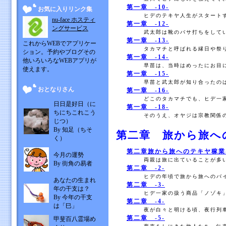
第一章 -10-
お気に入りリンク集
ヒデのテキヤ人生がスタートす
nu-face ホスティ
第一章 -12-
ングサービス
武太郎は靴のバサ打ちをしてい
第一章 -13-
これからWEBでアプリケー
タカマチと呼ばれる縁日や祭り
ション。予約やブログその
第一章 -14-
他いろいろなWEBアプリが
早苗は、当時はめったにお目に
使えます。
第一章 -15-
早苗と武太郎が知り合ったのは
おとなりさん
第一章 -16-
どこのタカマチでも、ヒデ一家
日日是好日（に
第一章 -18-
ちにちこれこう
そのうえ、オヤジは宗教関係の
じつ）
By 知足（ちそ
第二章 旅から旅へ
く）
第二章旅から旅へのテキヤ稼業-
今月の運勢
両親は旅に出ていることが多い
By 街角の易者
第二章 -2-
ヒデの年頃で旅から旅へのバイ
あなたの生まれ
第二章 -3-
年の干支は？
ヒデ一家の扱う商品「ノゾキ」
By 今年の干支
第二章 -4-
は「巳」
夜が白々と明ける頃、夜行列車
第二章 -5-
甲斐百八霊場め