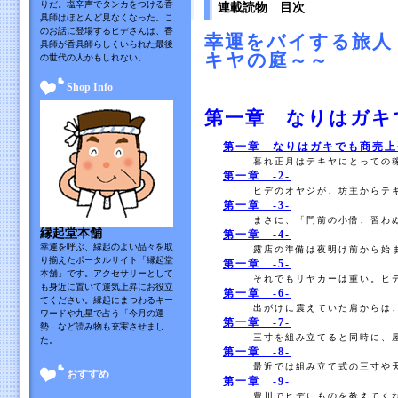
りだ。塩辛声でタンカをつける香
連載読物 目次
具師はほとんど見なくなった。こ
のお話に登場するヒデさんは、香
幸運をバイする旅人
具師が香具師らしくいられた最後
キヤの庭～～
の世代の人かもしれない。
Shop Info
第一章 なりはガキ
第一章 なりはガキでも商売上
暮れ正月はテキヤにとっての稼
第一章 -2-
ヒデのオヤジが、坊主からテキ
第一章 -3-
まさに、「門前の小僧、習わぬ
縁起堂本舗
第一章 -4-
幸運を呼ぶ、縁起のよい品々を取
露店の準備は夜明け前から始ま
り揃えたポータルサイト「縁起堂
第一章 -5-
本舗」です。アクセサリーとして
それでもリヤカーは重い。ヒデ
も身近に置いて運気上昇にお役立
第一章 -6-
てください。縁起にまつわるキー
出がけに震えていた肩からは、
ワードや九星で占う「今月の運
第一章 -7-
勢」など読み物も充実させまし
三寸を組み立てると同時に、屋
た。
第一章 -8-
最近では組み立て式の三寸や天
おすすめ
第一章 -9-
豊川でヒデにものを教えてくれ