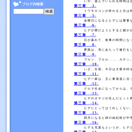
いや、遊んでいられる時間はほ
ブログ内検索
第三章 -3-
トウモロコシが終わると次は焼
第三章 -5-
金曜日になるとヒデには重要な
第三章 -6-
ヒデが開けようとすると鍵がか
第三章 -7-
日が暮れて、食事の時間になっ
第三章 -8-
夢路は、滝にあたって修行をし
第三章 -9-
ブルン、ブルル……、カチッ。
第三章 -10-
いざ、出発。今日は大垂水峠を
第三章 -11-
ヒデ一家は、主に東海道に沿っ
第三章 -12-
クルマ社会になってからは、テ
第三章 -13-
ヒデのオヤジが生んだヒット商
第三章 -14-
ヒデにとってはうれしくない。
第三章 -15-
四月になると姉の由紀枝が中学
第三章 -16-
ヒデも兄貴もというが、ヒデと