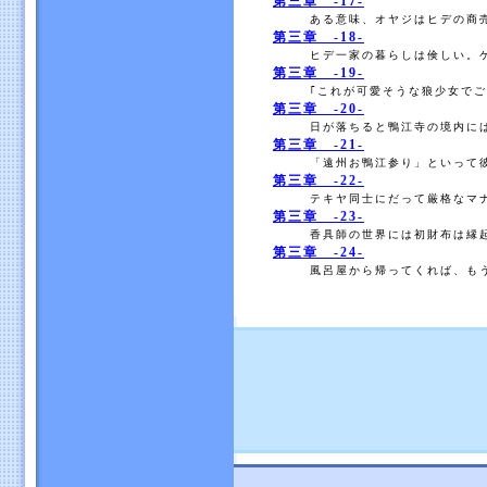
第三章 -17-
ある意味、オヤジはヒデの商売
第三章 -18-
ヒデ一家の暮らしは倹しい。ケ
第三章 -19-
｢これが可愛そうな狼少女でご
第三章 -20-
日が落ちると鴨江寺の境内には
第三章 -21-
「遠州お鴨江参り」といって彼
第三章 -22-
テキヤ同士にだって厳格なマナ
第三章 -23-
香具師の世界には初財布は縁起
第三章 -24-
風呂屋から帰ってくれば、もう