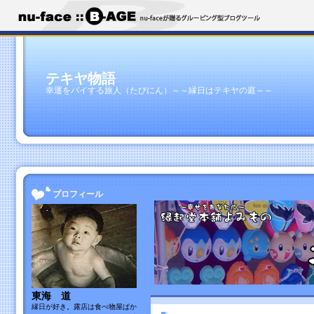
テキヤ物語
幸運をバイする旅人（たびにん）～～縁日はテキヤの庭～～
プロフィール
東海 道
縁日が好き。露店は食べ物屋ばか