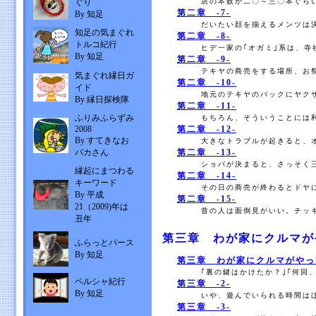
ぐり
店の本数が二〇～三〇本ぐらい
第二章 -7-
By 知足
だいたい顔を揃えるメンツは決
知足の気まぐれ
第二章 -8-
トルコ紀行
ヒデ一家の｢オガミ｣系は、寺
By 知足
第二章 -9-
テキヤの商売をする場所、お祭
気まぐれ縁日ガ
第二章 -10-
イド
地元のテキヤのバックにヤクザ
By 縁日探検隊
第二章 -11-
ふりみふらずみ
もちろん、そういうことには利
2008
第二章 -12-
By すてきなお
大きなトラブルが起きると、オ
バカさん
第二章 -13-
ショバが決まると、さっそく三
縁起にまつわる
第二章 -14-
キーワード
その日の商売が終わるとドヤに
By 平成
第二章 -15-
21（2009)年は
昔の人は面倒見がいい。チッキ
丑年
第三章 わが家にクルマが
ふらっとパース
By 知足
第三章 わが家にクルマがやって
｢裏の鍵はかけたか？｣｢何回、
ペルシャ紀行
第三章 -2-
By 知足
いや、遊んでいられる時間はほ
第三章 -3-