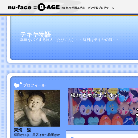
テキヤ物語
幸運をバイする旅人（たびにん）～～縁日はテキヤの庭～～
プロフィール
東海 道
縁日が好き。露店は食べ物屋ばか