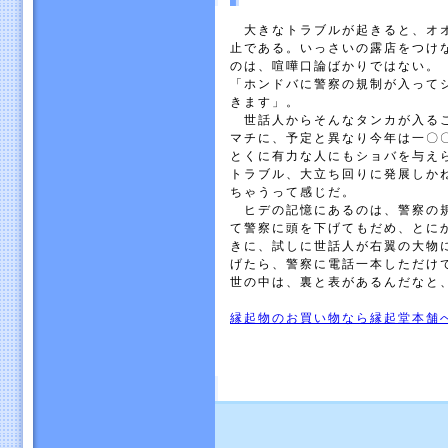
大きなトラブルが起きると、オオ
止である。いっさいの露店をつけ
のは、喧嘩口論ばかりではない。
「ホンドバに警察の規制が入って
きます」。
世話人からそんなタンカが入るこ
マチに、予定と異なり今年は一〇
とくに有力な人にもショバを与え
トラブル、大立ち回りに発展しか
ちゃうって感じだ。
ヒデの記憶にあるのは、警察の規
て警察に頭を下げてもだめ、とに
きに、試しに世話人が右翼の大物
げたら、警察に電話一本しただけ
世の中は、裏と表があるんだなと
縁起物のお買い物なら縁起堂本舗へ