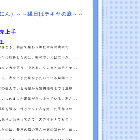
にん）～～縁日はテキヤの庭～～
売上手
手
ぎどき。初詣で賑わう神社や寺の境内で、...
ヤに転身したのは、昭和でいえば二十八、...
タンカを言う」である。タンカとはテキヤ...
る。夜空にまだ星がまたいている時間にヒ...
の住んでいる長屋から豊川稲荷までは直線...
いつのまにか湯気が立ち上っている。寒さ...
根を張る。竹とテント布を使った手作りの...
張りが出回ってきて、大のオトナでもそう...
たのは、長屋の隣の熊六一家の親分だ。薪...
るにあたって、もうひとり忘れてならない...