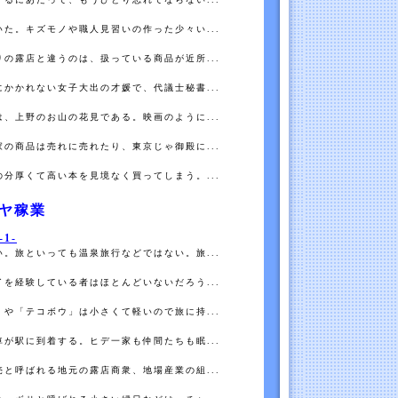
た。キズモノや職人見習いの作った少々い...
の露店と違うのは、扱っている商品が近所...
かかれない女子大出の才媛で、代議士秘書...
、上野のお山の花見である。映画のように...
の商品は売れに売れたり、東京じゃ御殿に...
分厚くて高い本を見境なく買ってしまう。...
ヤ稼業
1-
。旅といっても温泉旅行などではない。旅...
を経験している者はほとんどいないだろう...
や「テコボウ」は小さくて軽いので旅に持...
が駅に到着する。ヒデ一家も仲間たちも眠...
と呼ばれる地元の露店商衆、地場産業の組...