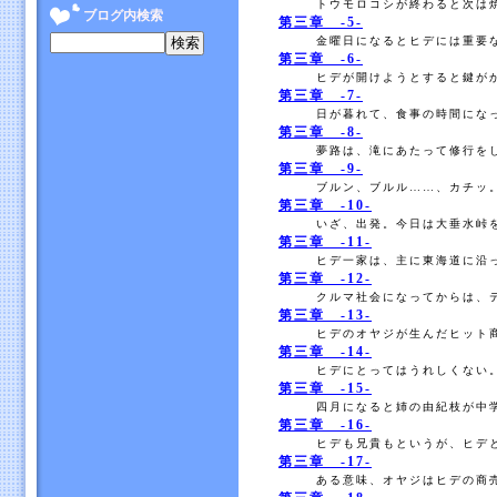
トウモロコシが終わると次は焼
ブログ内検索
第三章 -5-
金曜日になるとヒデには重要な
第三章 -6-
ヒデが開けようとすると鍵がか
第三章 -7-
日が暮れて、食事の時間になっ
第三章 -8-
夢路は、滝にあたって修行をし
第三章 -9-
ブルン、ブルル……、カチッ。
第三章 -10-
いざ、出発。今日は大垂水峠を
第三章 -11-
ヒデ一家は、主に東海道に沿っ
第三章 -12-
クルマ社会になってからは、テ
第三章 -13-
ヒデのオヤジが生んだヒット商
第三章 -14-
ヒデにとってはうれしくない。
第三章 -15-
四月になると姉の由紀枝が中学
第三章 -16-
ヒデも兄貴もというが、ヒデと
第三章 -17-
ある意味、オヤジはヒデの商売