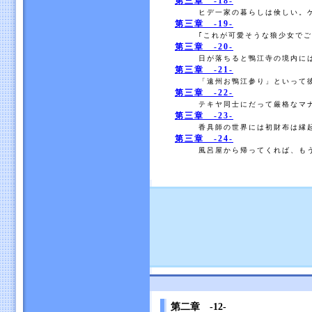
第三章 -18-
ヒデ一家の暮らしは倹しい。ケ
第三章 -19-
｢これが可愛そうな狼少女でご
第三章 -20-
日が落ちると鴨江寺の境内には
第三章 -21-
「遠州お鴨江参り」といって彼
第三章 -22-
テキヤ同士にだって厳格なマナ
第三章 -23-
香具師の世界には初財布は縁起
第三章 -24-
風呂屋から帰ってくれば、もう
第二章 -12-