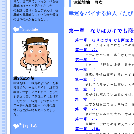
りだ。塩辛声でタンカをつける香
連載読物 目次
具師はほとんど見なくなった。こ
のお話に登場するヒデさんは、香
幸運をバイする旅人（たび
具師が香具師らしくいられた最後
の世代の人かもしれない。
Shop Info
第一章 なりはガキでも商
第一章 なりはガキでも商売上
暮れ正月はテキヤにとっての稼
第一章 -2-
ヒデのオヤジが、坊主からテキ
第一章 -3-
まさに、「門前の小僧、習わぬ
第一章 -4-
露店の準備は夜明け前から始ま
縁起堂本舗
第一章 -5-
幸運を呼ぶ、縁起のよい品々を取
それでもリヤカーは重い。ヒデ
り揃えたポータルサイト「縁起堂
第一章 -6-
本舗」です。アクセサリーとして
出がけに震えていた肩からは、
も身近に置いて運気上昇にお役立
第一章 -7-
てください。縁起にまつわるキー
三寸を組み立てると同時に、屋
ワードや九星で占う「今月の運
第一章 -8-
勢」など読み物も充実させまし
最近では組み立て式の三寸や天
た。
第一章 -9-
豊川でヒデにものを教えてくれ
おすすめ
第一章 -10-
ヒデのテキヤ人生がスタートす