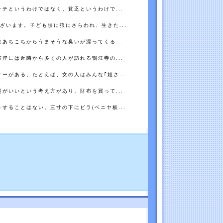
チというわけではなく、貧乏というわけで...
ざいます。子ども頃に狼にさらわれ、生きた...
あちこちからうまそうな臭いが漂ってくる...
岸には近隣から多くの人が訪れる鴨江寺の...
ーがある。たとえば、女の人はみんな｢姐さ...
がいいという考え方があり、財布を買って...
することはない。三寸の下にビラ(ベニヤ板...