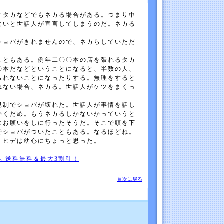
タカなどでもネカる場合がある。つまり中
ないと世話人が宣言してしまうのだ。ネカる
ショバがきれませんので、ネカらしていただ
ともある。例年二〇〇本の店を張れるタカ
〇本だなどということになると、半数の人、
られないことになったりする。無理をすると
ねない場合、ネカる。世話人がケツをまくっ
制でショバが壊れた。世話人が事情を話し
かくだめ。もうネカるしかないかっていうと
にお願いをしに行ったそうだ。そこで頭を下
でショバがついたこともある。なるほどね。
、ヒデは幼心にちょっと思った。
 送料無料＆最大3割引！
目次に戻る