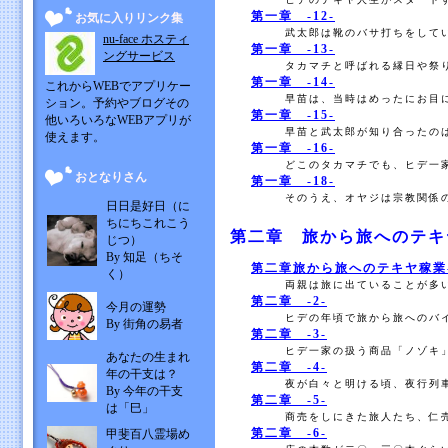
第一章 -12-
お気に入りリンク集
武太郎は靴のバサ打ちをしてい
nu-face ホスティ
第一章 -13-
ングサービス
タカマチと呼ばれる縁日や祭り
第一章 -14-
これからWEBでアプリケー
早苗は、当時はめったにお目に
ション。予約やブログその
第一章 -15-
他いろいろなWEBアプリが
早苗と武太郎が知り合ったのは
使えます。
第一章 -16-
どこのタカマチでも、ヒデ一家
おとなりさん
第一章 -18-
そのうえ、オヤジは宗教関係の
日日是好日（に
ちにちこれこう
第二章 旅から旅へのテキ
じつ）
By 知足（ちそ
第二章旅から旅へのテキヤ稼業-
く）
両親は旅に出ていることが多い
第二章 -2-
今月の運勢
ヒデの年頃で旅から旅へのバイ
By 街角の易者
第二章 -3-
ヒデ一家の扱う商品「ノゾキ」
あなたの生まれ
第二章 -4-
年の干支は？
夜が白々と明ける頃、夜行列車
By 今年の干支
第二章 -5-
は「巳」
商売をしにきた旅人たち、仁売
第二章 -6-
甲斐百八霊場め