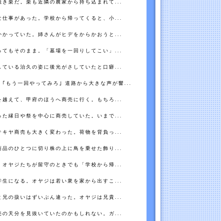
き栗だ。栗も近隣の農家から持ち込まれて...
仕事があった。学校から帰ってくると、小...
かっていた。姉さんがヒデをからかおうと...
てもそのまま。「墓場を一回りしてこい」...
ている治久の姿に後光がさしていたと口癖...
｢もう一回やってみろ｣ 道路から大きな声が響...
越えて、甲府のほうへ商売に行く。もちろ...
た縁日や祭を中心に商売していた。いまで...
キヤ商売も大きく変わった。荷物を背負っ...
品のひとつに切り株の上に鳥を乗せた飾り...
オヤジたちが留守のときでも「学校から帰...
生になる。オヤジは若い衆を家から出すこ...
兄の扱いはずいぶん違った。オヤジは兄貴...
の天分を見抜いていたのかもしれない。ガ...