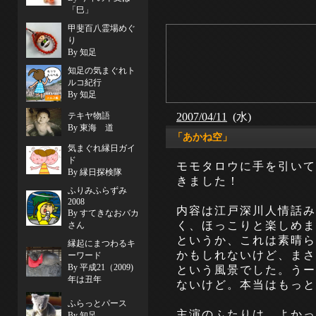
「巳」
甲斐百八霊場めぐ
り
By 知足
知足の気まぐれト
ルコ紀行
By 知足
2007/04/11
(水)
テキヤ物語
By 東海 道
「あかね空」
気まぐれ縁日ガイ
ド
モモタロウに手を引いて
By 縁日探検隊
きました！
ふりみふらずみ
2008
内容は江戸深川人情話み
By すてきなおバカ
く、ほっこりと楽しめま
さん
というか、これは素晴ら
縁起にまつわるキ
かもしれないけど、ま
ーワード
By 平成21（2009)
という風景でした。うー
年は丑年
ないけど。本当はもっと
ふらっとパース
主演のふたりは、よかっ
By 知足