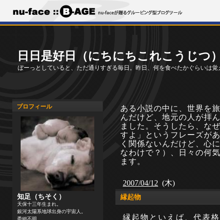
日日是好日（にちにちこれこうじつ
ぼーっとしていると、ただ通りすぎる毎日。昨日、何を食べたかぐらいは覚
プロフィール
ある小説の中に、世界を
んだけど、地元の人が拝
ました。そうしたら、な
すよ」というフレーズが
く関係ないんだけど、心
なわけで？）、日々の何
ます。
2007/04/12
(木)
知足（ちそく）
縁起物
天保十三年生まれ。
銀河太陽系地球出身の宇宙人。
縁起物といえば、代表格
委細不明。