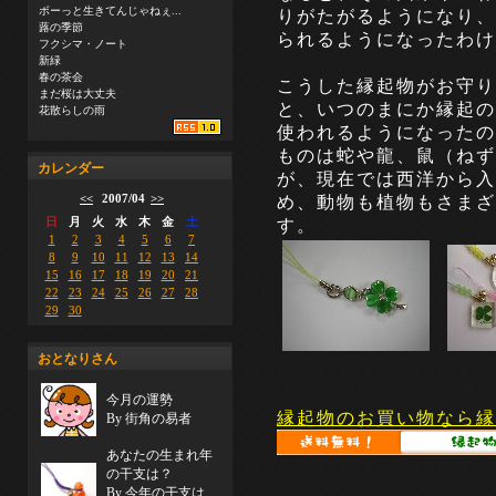
ボーっと生きてんじゃねぇ...
りがたがるようになり、
蕗の季節
られるようになったわけ
フクシマ・ノート
新緑
春の茶会
こうした縁起物がお守り
まだ桜は大丈夫
と、いつのまにか縁起の
花散らしの雨
使われるようになったの
ものは蛇や龍、鼠（ねず
カレンダー
が、現在では西洋から入
<<
2007/04
>>
め、動物も植物もさまざ
日
月
火
水
木
金
土
す。
1
2
3
4
5
6
7
8
9
10
11
12
13
14
15
16
17
18
19
20
21
22
23
24
25
26
27
28
29
30
おとなりさん
今月の運勢
縁起物のお買い物なら縁
By 街角の易者
あなたの生まれ年
の干支は？
By 今年の干支は