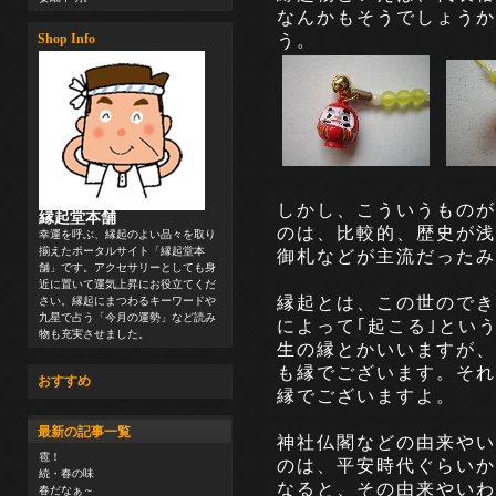
なんかもそうでしょうか
う。
Shop Info
しかし、こういうものが
縁起堂本舗
のは、比較的、歴史が浅
幸運を呼ぶ、縁起のよい品々を取り
揃えたポータルサイト「縁起堂本
御札などが主流だったみ
舗」です。アクセサリーとしても身
近に置いて運気上昇にお役立てくだ
縁起とは、この世のでき
さい。縁起にまつわるキーワードや
九星で占う「今月の運勢」など読み
によって｢起こる｣とい
物も充実させました。
生の縁とかいいますが、
も縁でございます。それ
おすすめ
縁でございますよ。
最新の記事一覧
神社仏閣などの由来やい
雹！
のは、平安時代ぐらいか
続・春の味
なると、その由来やいわ
春だなぁ～