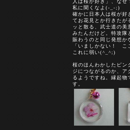
人は桜が好き」、なぜ
私に聞くなよ
(-_-;)
確かに日本人は桜が好
てお花見とか行きたが
ッと散る、武士道の美
みたんだけど。特攻隊
賑わうのと同じ発想
「いましかない！ こ
これに弱い
(^_^;)
桜のほんわかしたピン
ジにつながるのか、ア
るようですね。縁起物
す。