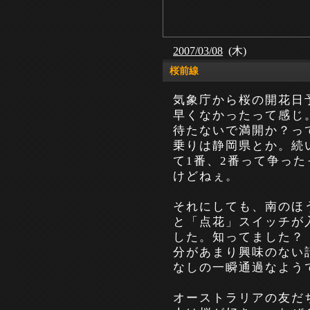
2007/03/08
(木)
桜前線
気象庁から桜の開花日
早くなかったって感じ
待たないで満開か？っ
乗りは静岡県とか。続
て
1番、2番って争っ
けどねぇ。
それにしても、南のほ
と「点花」スイッチが
した。知ってました？
分があまり興味のない
なしの一瞬通過なよう
オーストラリアの友だ