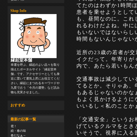
てたのはわずか
1時間
Shop Info
患者を乗せようとして
も、昼間なのに。これ
れるわけだよね。中に
もいないではないらし
時間もないんじゃない
近所の
23歳の若者が
イクだって。年寄りが
縁起堂本舗
内で、あたら若いもん
幸運を呼ぶ、縁起のよい品々を取り
揃えたポータルサイト「縁起堂本
舗」です。アクセサリーとしても身
交通事故は減少してい
近に置いて運気上昇にお役立てくだ
さい。縁起にまつわるキーワードや
てるとか。そりゃあ、
九星で占う「今月の運勢」など読み
もあるじゃないのかな
物も充実させました。
もよく見かけるように
いいるし＜私のことか
おすすめ
「交通安全」というお
最新の記事一覧
げているクルマをとき
雹！
続・春の味
いそうで。視界に入る
春だなぁ～