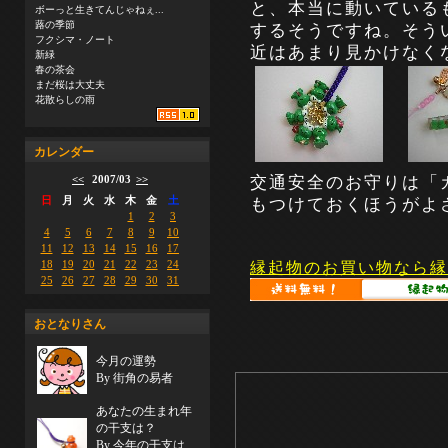
と、本当に動いている
ボーっと生きてんじゃねぇ...
蕗の季節
するそうですね。そう
フクシマ・ノート
近はあまり見かけなく
新緑
春の茶会
まだ桜は大丈夫
花散らしの雨
カレンダー
交通安全のお守りは「
<<
2007/03
>>
もつけておくほうがよ
日
月
火
水
木
金
土
1
2
3
4
5
6
7
8
9
10
11
12
13
14
15
16
17
18
19
20
21
22
23
24
縁起物のお買い物なら縁
25
26
27
28
29
30
31
おとなりさん
今月の運勢
By 街角の易者
あなたの生まれ年
の干支は？
By 今年の干支は