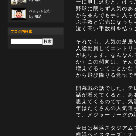
ーに申し込むと、けっ
野球に限らず人気のあ
ペルシャ紀行
から並んでも手に入ら
By 知足
ぶ手数と完売になっち
泣く高い手数料を払う
ブログ内検索
それでも、人気の芝居
人総動員してエントリ
があります。なんなん
か）この傾向は。そん
増えてるってことかな
から飛び降りる覚悟で
開幕戦の話でした。テ
話が増えてくると、あ
思えてくるのです。気
年はたくさんの人気選
て、メジャーリーグの
今日は横浜スタジアム
横浜ベイスターズ：オ