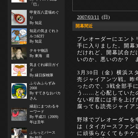
「巳」
甲斐百八霊場めぐ
2007/03/11
(日)
り
By 知足
開幕間近
知足の気まぐれト
ルコ紀行
プレオーダーにエント
By 知足
手に入りました。開幕
テキヤ物語
だけれど、開幕試合だ
By 東海 道
いのか、悪いのか？ 
気まぐれ縁日ガイ
ド
3月30日（金）横浜
By 縁日探検隊
売ジャイアンツ戦。昨
ふりみふらずみ
ったので、3戦全部手
2008
う……と心配していた
By すてきなおバカ
さん
ない程度には手を上げた人
腐っても読売ジャイアン
縁起にまつわるキ
ーワード
By 平成21（2009)
野球でプレオーダーを
年は丑年
は（タイガースファン
に頑張らなくてもチケ
ふらっとパース
By 知足