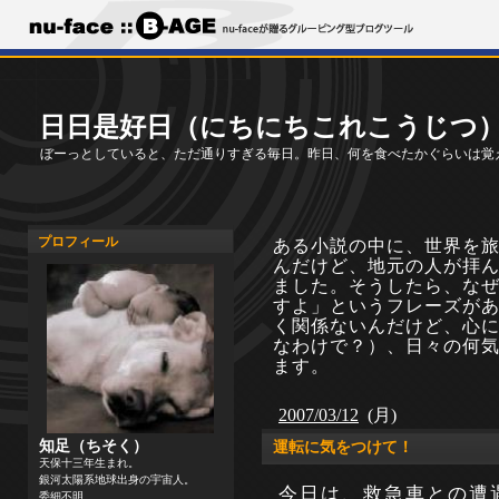
日日是好日（にちにちこれこうじつ
ぼーっとしていると、ただ通りすぎる毎日。昨日、何を食べたかぐらいは覚
プロフィール
ある小説の中に、世界を
んだけど、地元の人が拝
ました。そうしたら、な
すよ」というフレーズが
く関係ないんだけど、心
なわけで？）、日々の何
ます。
2007/03/12
(月)
知足（ちそく）
運転に気をつけて！
天保十三年生まれ。
銀河太陽系地球出身の宇宙人。
今日は、救急車との遭
委細不明。