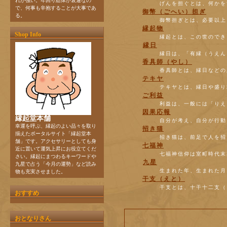
れが強い。年回り総体が衰運なの
げんを担ぐとは、何かを
で、何事も辛抱することが大事であ
御幣（ごへい）担ぎ
る。
御幣担ぎとは、必要以上
縁起物
Shop Info
縁起とは、この世のできご
縁日
縁日は、「有縁（うえん
香具師（やし）
香具師とは、縁日などの
テキヤ
テキヤとは、縁日や盛り
ご利益
利益は、一般には「りえ
因果応報
縁起堂本舗
自分が考え、自分が行動
幸運を呼ぶ、縁起のよい品々を取り
招き猫
揃えたポータルサイト「縁起堂本
招き猫は、前足で人を招
舗」です。アクセサリーとしても身
七福神
近に置いて運気上昇にお役立てくだ
七福神信仰は室町時代末
さい。縁起にまつわるキーワードや
九星
九星で占う「今月の運勢」など読み
生まれた年、生まれた月
物も充実させました。
干支（えと）
干支とは、十干十二支（
おすすめ
おとなりさん