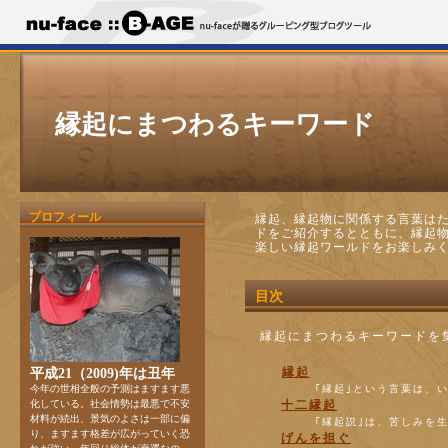
縁起にまつわるキーワード
プロフィール
縁起、縁起物に関係する言葉は
ドをご紹介するとともに、縁起
楽しい縁起ワールドをお楽しみ
目次
縁起にまつわるキーワードを
縁起
平成21（2009)年は丑年
今年の世相全般の予測はますます悪
｢縁起｣という言葉は、い
化している。社会情勢は最悪で不安
十二縁起
材料が続出、景気のよさは一部に偏
｢縁起説｣は、苦しみを生
り、ますます格差が広がっていく恐
げんを担ぐ