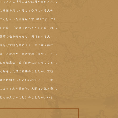
するときに以前によい結果が出たとき...
に縁起を気にすることや気にする人の...
とはそれを引き起こす｢縁｣によって｢...
）の日」「結縁（けちえん）の日」の...
露店で物を売ったり、興行をする人々...
場などで物を売る人々。主に露天商に...
き」と読むが、仏教では「りやく」と...
した結果は、必ず自分にかえってくる...
く形をした猫の置物のことだが、置物...
期頃に始まったといわれている。一般...
によって占う運命学。人間は大気と密...
じっかんじゅにし）のことだが、いま...