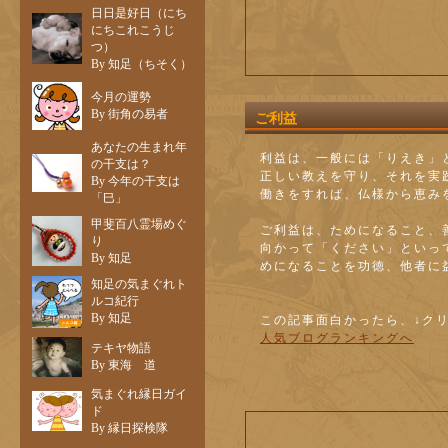
日日是好日（にち
にちこれこうじ
つ）
By 知足（ちそく）
今月の運勢
By 街角の易者
ご利益
あなたの生まれ年
利益は、一般には「りえき」
の干支は？
正しい教えを守り、それを実
By 今年の干支は
働きをすれば、仏様から恵み
「巳」
甲斐百八霊場めぐ
ご利益は、ためになること、
り
向かって「ください」といっ
By 知足
めになることを功徳、他者に
知足の気まぐれト
ルコ紀行
By 知足
この記事面白かったら、↓ク
人気ブログランキングへ
テキヤ物語
By 東海 道
気まぐれ縁日ガイ
ド
By 縁日探検隊