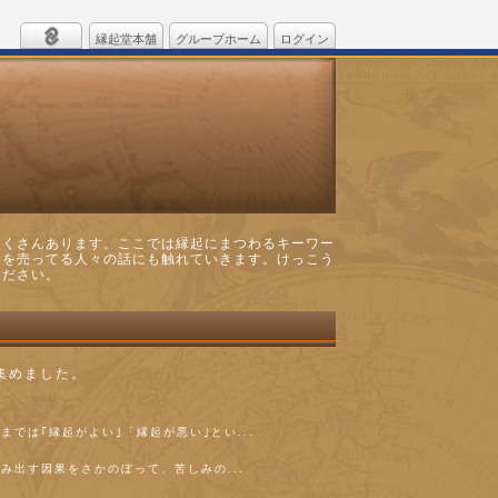
縁起堂本舗
グループホーム
ログイン
たくさんあります。ここでは縁起にまつわるキーワー
物を売ってる人々の話にも触れていきます。けっこう
ください。
集めました。
までは｢縁起がよい｣「縁起が悪い｣とい...
み出す因果をさかのぼって、苦しみの...